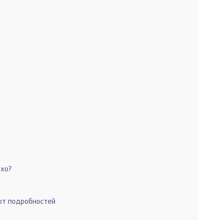
охо?
 от подробностей