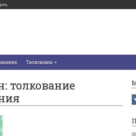
реть
казания
Талисманы
н: толкование
М
ения
П