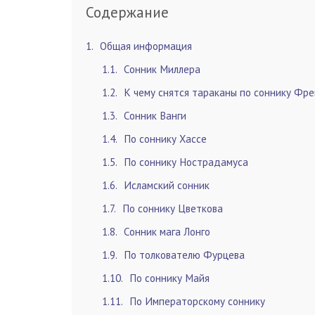
Содержание
1
Общая информация
1.1
Сонник Миллера
1.2
К чему снятся тараканы по соннику Фр
1.3
Сонник Ванги
1.4
По соннику Хассе
1.5
По соннику Нострадамуса
1.6
Исламский сонник
1.7
По соннику Цветкова
1.8
Сонник мага Лонго
1.9
По толкователю Фурцева
1.10
По соннику Майя
1.11
По Императорскому соннику