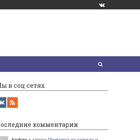
ы в соц сетях
оследние комментарии
Andrey
к записи
Приворот на одежду и