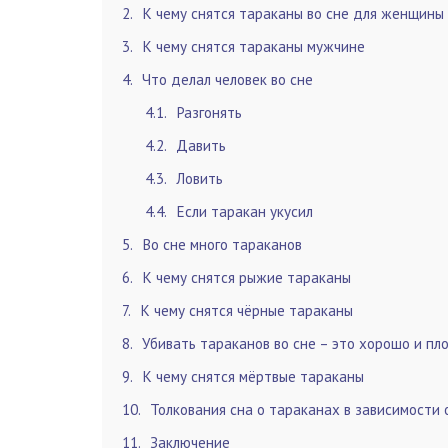
2
К чему снятся тараканы во сне для женщины
3
К чему снятся тараканы мужчине
4
Что делал человек во сне
4.1
Разгонять
4.2
Давить
4.3
Ловить
4.4
Если таракан укусил
5
Во сне много тараканов
6
К чему снятся рыжие тараканы
7
К чему снятся чёрные тараканы
8
Убивать тараканов во сне – это хорошо и пл
9
К чему снятся мёртвые тараканы
10
Толкования сна о тараканах в зависимости
11
Заключение