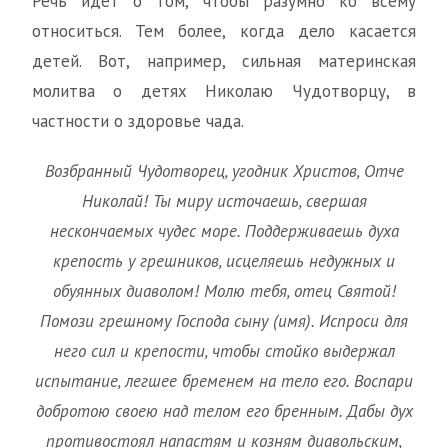
Речь идет о том, чтобы разумно ко всему
относиться. Тем более, когда дело касается
детей. Вот, например, сильная материнская
молитва о детях Николаю Чудотворцу, в
частности о здоровье чада.
Возбранный Чудотворец, угодник Христов, Отче
Николай! Ты миру источаешь, свершая
нескончаемых чудес море. Поддерживаешь духа
крепость у грешников, исцеляешь недужных и
обуянных диаволом! Молю тебя, отец Святой!
Помози грешному Господа сыну (имя). Испроси для
него сил и крепости, чтобы стойко выдержал
испытание, легшее бременем на тело его. Воспари
добротою своею над телом его бренным. Дабы дух
противостоял напастям и козням диавольским,