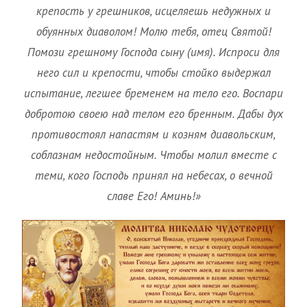
крепость у грешников, исцеляешь недужных и
обуянных диаволом! Молю тебя, отец Святой!
Помози грешному Господа сыну (имя). Испроси для
него сил и крепости, чтобы стойко выдержал
испытание, легшее бременем на тело его. Воспари
добротою своею над телом его бренным. Дабы дух
противостоял напастям и козням диавольским,
соблазнам недостойным. Чтобы молил вместе с
теми, кого Господь принял на небесах, о вечной
славе Его! Аминь!»