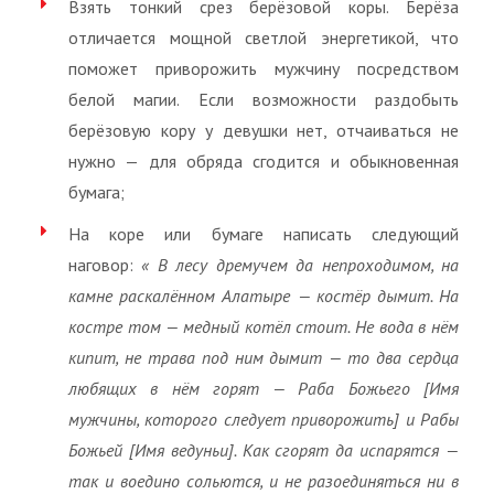
Взять тонкий срез берёзовой коры. Берёза
отличается мощной светлой энергетикой, что
поможет приворожить мужчину посредством
белой магии. Если возможности раздобыть
берёзовую кору у девушки нет, отчаиваться не
нужно — для обряда сгодится и обыкновенная
бумага;
На коре или бумаге написать следующий
наговор:
« В лесу дремучем да непроходимом, на
камне раскалённом Алатыре — костёр дымит. На
костре том — медный котёл стоит. Не вода в нём
кипит, не трава под ним дымит — то два сердца
любящих в нём горят — Раба Божьего [Имя
мужчины, которого следует приворожить] и Рабы
Божьей [Имя ведуньи]. Как сгорят да испарятся —
так и воедино сольются, и не разоединяться ни в